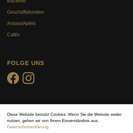
Bäckerei
KUNDENKARTE
Geschäftskunden
MOTIV- & WUNSCHTORTE
Anlass/Apéro
Cafés
FOLGE UNS
facebook
instagram
Diese Website benutzt Cookies. Wenn Sie die Website weiter
Impressum
nutzen, gehen wir von Ihrem Einverständnis aus.
Datenschutzerklärung
.
Datenschutz