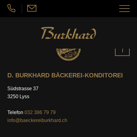
nu schliessen
Menü
öffnen
Seeländerdütsch
Hochdeutsch
ANGEBOT
Nach
ANGEBOT
ÜBER UNS
oben
D. BURKHARD BÄCKEREI-KONDITOREI
BÄCKEREI
ÜBER UNS
JOBS
Südstrasse 37
3250 Lyss
KONDITOREI
WAS GIBT ES NEUES?
JOBS
KONTAKT & STANDORTE
Telefon
032 386 79 79
ATELIER-CONFISERIE
info@baeckereiburkhard.ch
DARAUF ACHTEN WIR
ARBEITEN BEI BURKHARD’S
KONTAKT & STANDORTE
ZUM MITNEHMEN