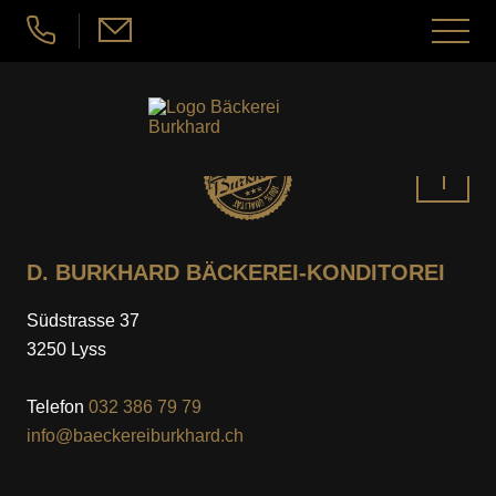
nu schliessen
Menü
öffnen
Seeländerdütsch
Hochdeutsch
ANGEBOT
Nach
ANGEBOT
ÜBER ÜS
oben
D. BURKHARD BÄCKEREI-KONDITOREI
BÄCKEREI
ÜBER ÜS
JOBS
Südstrasse 37
3250 Lyss
KONDITOREI
WAS GITS NÖIS?
JOBS
KONTAKT & STANDORTE
Telefon
032 386 79 79
ATELIER-CONFISERIE
info@baeckereiburkhard.ch
DO LUEGE MIR DRUF
MIR SI E TEIL DERVO
KONTAKT & STANDORTE
ZUM MITNÄ