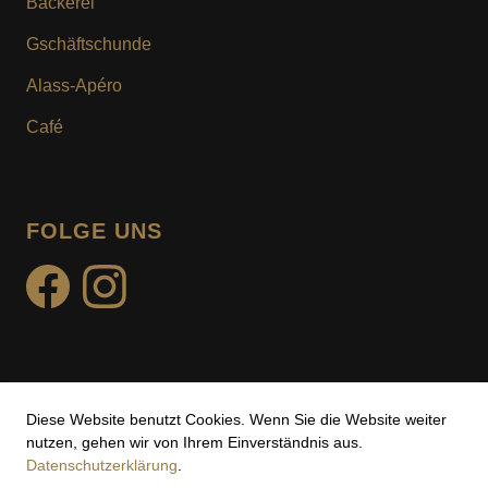
Bäckerei
KUNDENKARTE
Gschäftschunde
MOTIV- & WUNSCHTURTE
Alass-Apéro
Café
FOLGE UNS
facebook
instagram
Diese Website benutzt Cookies. Wenn Sie die Website weiter
Impressum
nutzen, gehen wir von Ihrem Einverständnis aus.
Datenschutzerklärung
.
Datenschutz