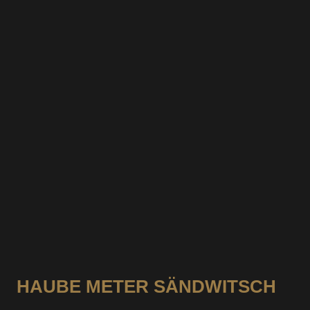
je haube Meter gits 1 Sorte Füuig
HAUBE METER SÄNDWITSCH