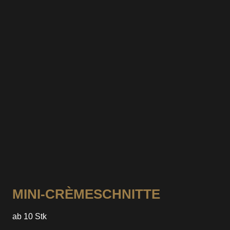
KONTAKTADRESSE
Strasse
*
Postleitzahl
*
Ort
*
MINI-CRÈMESCHNITTE
ab 10 Stk