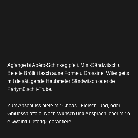
MOTIV- & WUNSCHTURTE
Agfange bi Apéro-Schinkegipfeli, Mini-Sändwitsch u
Beleite Brötli i fasch aune Forme u Grössine. Witer geits
mit de sättigende Haubmeter Sändwitsch oder de
Partymütschli-Trube.
Zum Abschluss biete mir Chääs-, Fleisch- und, oder
Gmüessplattä a. Nach Wunsch und Absprach, chöi mir o
e «warmi Lieferig» garantiere.