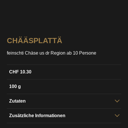
CHÄÄSPLATTÄ
feinschti Chäse us dr Region ab 10 Persone
CHF 10.30
100 g
Zutaten
e erläsni Uswau a regionali u sesonali Chäse. Vo
Zusätzliche Informationen
cremig weich über haubhert bis rezänt isch aues
Vorbereitigszyt:
48h
derbi, usgarniert wird sesonau