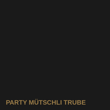
derzue gits feine Cocktail und Curry Dip
PARTY MÜTSCHLI TRUBE