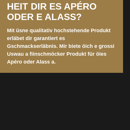
HOUZOFÄ
D. BURKHARD BÄCKEREI-KONDITOREI
HEIT DIR ES APÉRO
LYSS BAHNHOF, MIT CAFÉ
ODER E ALASS?
Südstrasse 37
ZMÖRGELE
PRODUKTION
3250 Lyss
AARBERG MIT CAFÉ
Telefon
032 386 79 79
Mit üsne qualitativ hochstehende Produkt
Z’MORGE PÄCKLI
info@baeckereiburkhard.ch
ÜSI GSCHICHT
erläbet dir garantiert es
GRENCHEN BAHNHOF SÜD, MIT CAFÉ
Gschmackserläbnis. Mir biete öich e grossi
ANLASS/APÉRO
MÄRLI
Uswau a fiinschmöcker Produkt für öies
BIEL
Apéro oder Alass a.
PERSONALISIERTI GSCHÄNKLI
WORBEN
AUTI SCHACHTLÄ
GESCHÄFTSKUNDEN
KUNDENKARTE