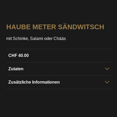
HAUBE METER SÄNDWITSCH
mit Schinke, Salami oder Chääs
CHF 40.00
Zutaten
Butterzopf mit
Zusätzliche Informationen
Schinke, Salami oder Chääs, mit
Brot: Butterzopf
SändwitschCrème, Salatgurke und Salat
Füuige:
Schinke, Salami oder Chääs
Fuüuige gmischt:
Schinke/Salami, Schinke/Chääs
oder Salami/Chääs