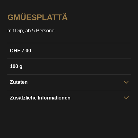
GMÜESPLATTÄ
mit Dip, ab 5 Persone
CHF 7.00
100 g
Zutaten
Saisongmües
Zusätzliche Informationen
Vorbereitigszyt:
48h
es wird pro Person mit 100g grächnet