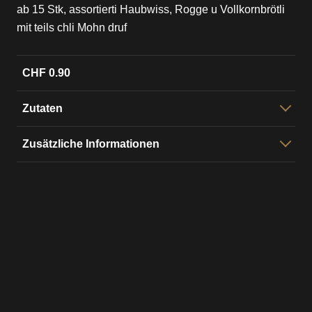
ab 15 Stk, assortierti Haubwiss, Rogge u Vollkornbrötli
mit teils chli Mohn druf
CHF 0.90
Zutaten
Weizmäu, Ruchmäu, Sauz, Hefe, Suurteig,
Zusätzliche Informationen
Olivenöl, Chornmix, Mohn
Vorbereitigszyt:
48 h
mir bachä ohni künschtlechi Zuesatzstoff und
Emulgatore