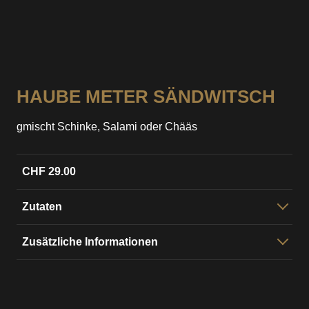
HAUBE METER SÄNDWITSCH
gmischt Schinke, Salami oder Chääs
CHF 29.00
Zutaten
Goldbrügeli mit Schinkä, Salami oder Chääs, mit
Zusätzliche Informationen
SändwitschCrème, Salatgurke und Salat
Brot:
mit üsem Goudbrügeli
häu, dunku oder
rustik
Füuige gmischt:
Schinke-Salami / Schinke-Chääs