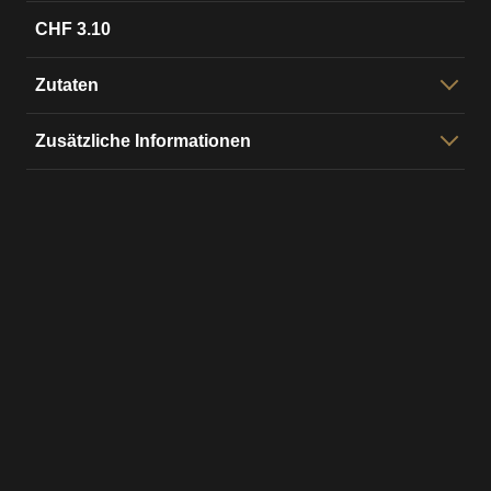
CHF 3.10
Zutaten
Salat, Mayo, Gürkli gfüllt mit:
Zusätzliche Informationen
Schinke, Salami, Käse, Thon, Lachs oder Ei
je sorte ab 5 Stk. erhäutlich
Vorbereitigszyt:
48 h
mir bachä ohni künschtlechi Zuesatzstoff und
Emulgatore