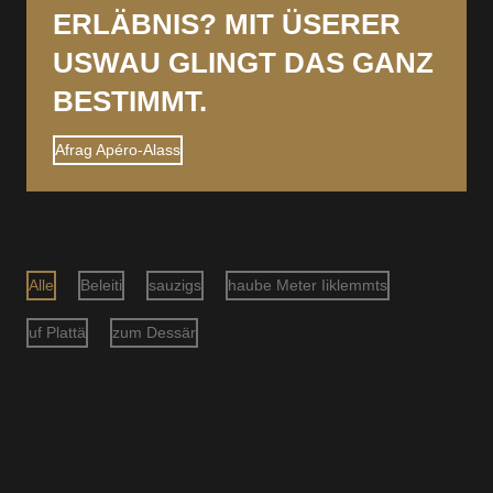
ERLÄBNIS? MIT ÜSERER
USWAU GLINGT DAS GANZ
BESTIMMT.
Afrag Apéro-Alass
SCHLIESSEN
Alle
Beleiti
sauzigs
haube Meter Iiklemmts
AFRAG APÉRO-ALASS
uf Plattä
zum Dessär
Für das mir öich für öie Alass ribigslos chöi ungerstütze,
bruche mir no es paar Agabe meh, wie zum Bispiu
Datum, Azau Persone und e Kontakt. Nach abschicke
vor Afrag, tüe mir üs innert 3 Arbeitstäg persönlich bi
öich mäude für aues witere oder unklärte z bespräche.