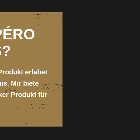
APÉRO
S?
Produkt erläbet
s. Mir biete
ker Produkt für