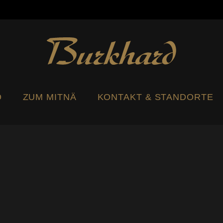
.ch
Seeländerdütsch
Hochdeutsch
O
ZUM MITNÄ
KONTAKT & STANDORTE