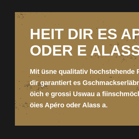
HEIT DIR ES 
ODER E ALAS
Mit üsne qualitativ hochstehende 
dir garantiert es Gschmackserläbni
öich e grossi Uswau a fiinschmöc
öies Apéro oder Alass a.