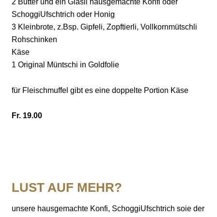
Südstrasse 37
2 Butter und ein Gläsli hausgemachte Konfi oder
HOLZOFEN
3250 Lyss
LYSS BAHNHOF, MIT CAFÉ
SchoggiUfschtrich oder Honig
Telefon
032 386 79 79
3 Kleinbrote, z.Bsp. Gipfeli, Zopftierli, Vollkornmütschli
info@baeckereiburkhard.ch
PRODUKTION
Rohschinken
AARBERG MIT CAFÉ
Käse
ÜSI GSCHICHT
1 Original Müntschi in Goldfolie
BIEL
für Fleischmuffel gibt es eine doppelte Portion Käse
WORBEN
Fr. 19.00
LUST AUF MEHR?
unsere hausgemachte Konfi, SchoggiUfschtrich soie der