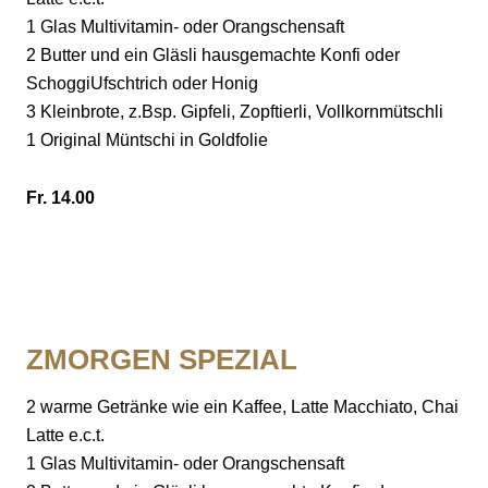
KUNDENKARTE
1 Glas Multivitamin- oder Orangschensaft
2 Butter und ein Gläsli hausgemachte Konfi oder
SchoggiUfschtrich oder Honig
MOTIV- & WUNSCHTORTE
3 Kleinbrote, z.Bsp. Gipfeli, Zopftierli, Vollkornmütschli
1 Original Müntschi in Goldfolie
ÜBER UNS
Fr. 14.00
ÜBER UNS
JOBS
WAS GIBT ES NEUES?
JOBS
KONTAKT & STANDORTE
ZMORGEN SPEZIAL
DARAUF ACHTEN WIR
ARBEITEN BEI BURKHARD’S
KONTAKT & STANDORTE
2 warme Getränke wie ein Kaffee, Latte Macchiato, Chai
Latte e.c.t.
PARTNER & LIEFERANTEN
D. BURKHARD BÄCKEREI-KONDITOREI
AUSBILDUNG
LYSS SÜDSTRASSE, MIT CAFÉ & PRODUKTION
1 Glas Multivitamin- oder Orangschensaft