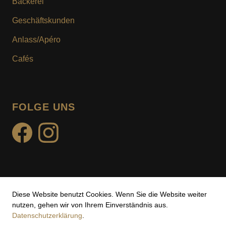
Bäckerei
KUNDENKARTE
Geschäftskunden
MOTIV- & WUNSCHTORTE
Anlass/Apéro
Cafés
FOLGE UNS
facebook
instagram
Diese Website benutzt Cookies. Wenn Sie die Website weiter
Impressum
nutzen, gehen wir von Ihrem Einverständnis aus.
Datenschutzerklärung
.
Datenschutz