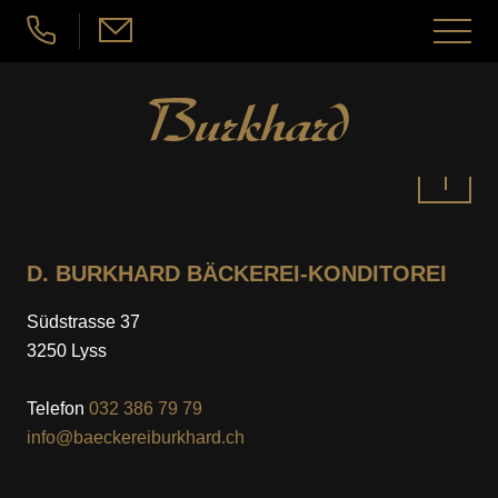
nu schliessen
Menü
öffnen
Seeländerdütsch
Hochdeutsch
ANGEBOT
Nach
ANGEBOT
ÜBER UNS
oben
D. BURKHARD BÄCKEREI-KONDITOREI
BÄCKEREI
ÜBER UNS
JOBS
Südstrasse 37
3250 Lyss
KONDITOREI
WAS GIBT ES NEUES?
JOBS
KONTAKT & STANDORTE
Telefon
032 386 79 79
ATELIER-CONFISERIE
info@baeckereiburkhard.ch
DARAUF ACHTEN WIR
ARBEITEN BEI BURKHARD’S
KONTAKT & STANDORTE
ZUM MITNEHMEN