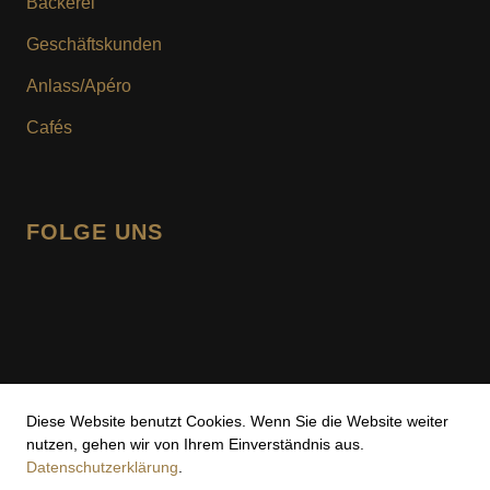
Bäckerei
KUNDENKARTE
Geschäftskunden
MOTIV- & WUNSCHTORTE
Anlass/Apéro
Cafés
FOLGE UNS
facebook
instagram
Diese Website benutzt Cookies. Wenn Sie die Website weiter
Impressum
nutzen, gehen wir von Ihrem Einverständnis aus.
Datenschutzerklärung
.
Datenschutz