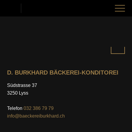
nu schliessen
Menü
öffnen
Seeländerdütsch
Hochdeutsch
ANGEBOT
Nach
ANGEBOT
ÜBER UNS
oben
D. BURKHARD BÄCKEREI-KONDITOREI
BÄCKEREI
ÜBER UNS
JOBS
Südstrasse 37
3250 Lyss
KONDITOREI
WAS GIBT ES NEUES?
JOBS
KONTAKT & STANDORTE
Telefon
032 386 79 79
ATELIER-CONFISERIE
info@baeckereiburkhard.ch
DARAUF ACHTEN WIR
ARBEITEN BEI BURKHARD’S
KONTAKT & STANDORTE
ZUM MITNEHMEN