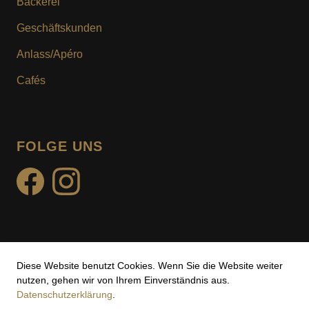
Bäckerei
KUNDENKARTE
Geschäftskunden
MOTIV- & WUNSCHTORTE
Anlass/Apéro
Cafés
FOLGE UNS
facebook
instagram
Diese Website benutzt Cookies. Wenn Sie die Website weiter
Impressum
nutzen, gehen wir von Ihrem Einverständnis aus.
Datenschutzerklärung
.
Datenschutz