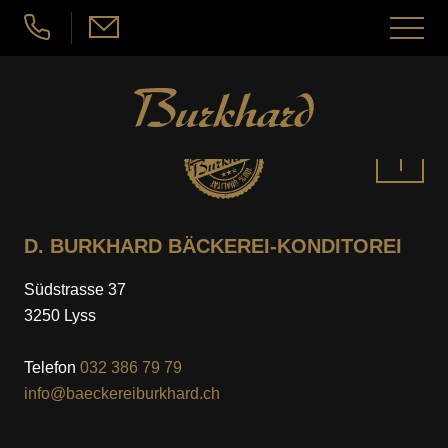
nu schliessen
Menü
öffnen
Seeländerdütsch
Hochdeutsch
ANGEBOT
Nach
ANGEBOT
ÜBER UNS
oben
D. BURKHARD BÄCKEREI-KONDITOREI
BÄCKEREI
ÜBER UNS
JOBS
Südstrasse 37
3250 Lyss
KONDITOREI
WAS GIBT ES NEUES?
JOBS
KONTAKT & STANDORTE
Telefon
032 386 79 79
ATELIER-CONFISERIE
info@baeckereiburkhard.ch
DARAUF ACHTEN WIR
ARBEITEN BEI BURKHARD’S
KONTAKT & STANDORTE
ZUM MITNEHMEN