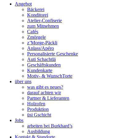
Angebot
Bäckerei
Konditorei
Atelier-Confiserie
zum Mitnehmen
Cafés
Zmörgele
z’Morge-Päckli
Anlass/Apéro
Personalisierte Geschenke
Auti Schachtlä
Geschäftskunden
Kundenkarte
Motiv- & WunschTorte
über uns
was gibt es neues?
darauf achten wir
Partner & Lieferanten
Holzofen
Produktion
üsi Gschicht
Jobs
arbeiten bei Burkhard’s
Ausbildung
Kontakt & Standorte