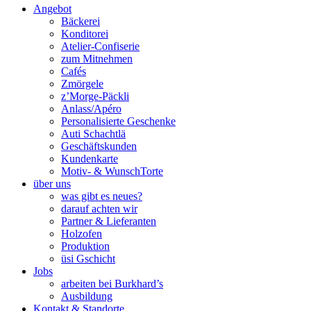
Angebot
Bäckerei
Konditorei
Atelier-Confiserie
zum Mitnehmen
Cafés
Zmörgele
z’Morge-Päckli
Anlass/Apéro
Personalisierte Geschenke
Auti Schachtlä
Geschäftskunden
Kundenkarte
Motiv- & WunschTorte
über uns
was gibt es neues?
darauf achten wir
Partner & Lieferanten
Holzofen
Produktion
üsi Gschicht
Jobs
arbeiten bei Burkhard’s
Ausbildung
Kontakt & Standorte