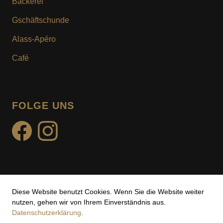
Bäckerei
KUNDENKARTE
Gschäftschunde
MOTIV- & WUNSCHTURTE
Alass-Apéro
Café
FOLGE UNS
facebook
instagram
Diese Website benutzt Cookies. Wenn Sie die Website weiter
Impressum
nutzen, gehen wir von Ihrem Einverständnis aus.
Datenschutzerklärung
.
Datenschutz