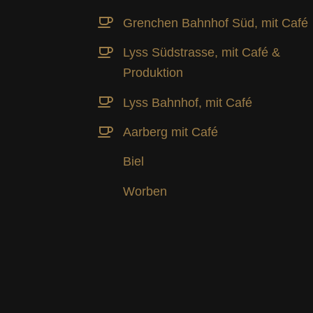
Grenchen Bahnhof Süd, mit Café
Lyss Südstrasse, mit Café &
Produktion
Lyss Bahnhof, mit Café
Aarberg mit Café
Biel
Worben
TION