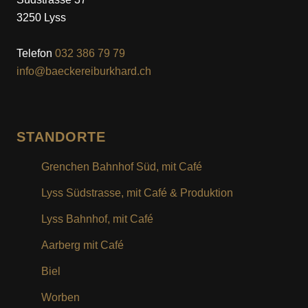
KUNDENKARTE
Ab wann wünschen Sie einen Znünikehr?
*
3250 Lyss
MOTIV- & WUNSCHTURTE
Telefon
032 386 79 79
info@baeckereiburkhard.ch
Wie viele Mitarbeiter möchten vom Znünikehr
Angebot profitieren?
*
<10
10-20
STANDORTE
20-30
30-40
Grenchen Bahnhof Süd, mit Café
Lyss Südstrasse, mit Café & Produktion
40-50
>50
Lyss Bahnhof, mit Café
Aarberg mit Café
Mitteilung (Fragen, Wünsche)
Biel
Worben