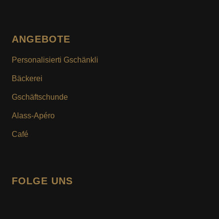
ANGEBOTE
Personalisierti Gschänkli
Bäckerei
Gschäftschunde
KONTAKTPERSON
Alass-Apéro
Vorname
*
Café
Nachname
*
FOLGE UNS
facebook
instagram