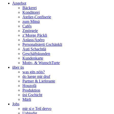
Angebot
Bäckerei
Konditorei
Atelier-Confiserie
zum Mitnä
Cafés
Zmörgele
z’Morge Päckli
Anlass/Apéro
Personalisierti Gschänkli
Auti Schachtlä
Geschäftskunden
Kundenkarte
Motiv- & WunschTurte
über üs
was gits nöis?
do luege mir druf
Partner & Lieferante
Houzofä
Produktion
üsi Gschicht
Märli
Jobs
mir si e Teil dervo
Usbiudig