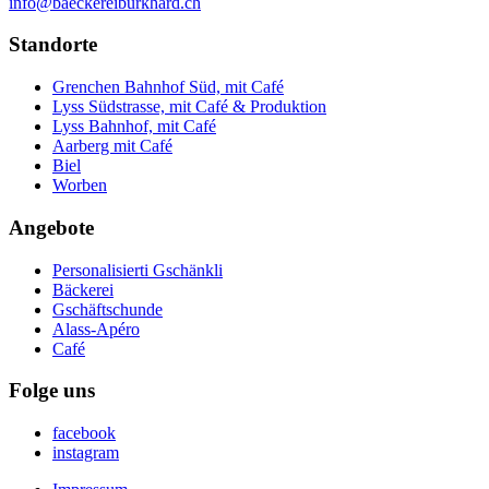
info@baeckereiburkhard.ch
Standorte
Grenchen Bahnhof Süd, mit Café
Lyss Südstrasse, mit Café & Produktion
Lyss Bahnhof, mit Café
Aarberg mit Café
Biel
Worben
Angebote
Personalisierti Gschänkli
Bäckerei
Gschäftschunde
Alass-Apéro
Café
Folge uns
facebook
instagram