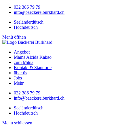
032 386 79 79
info@baeckereiburkhard.ch
Seeländerdütsch
Hochdeutsch
Menü öffnen
Angebot
Mama Alcida Kakao
zum Mitnä
Kontakt & Standorte
über üs
Jobs
Mehr
032 386 79 79
info@baeckereiburkhard.ch
Seeländerdütsch
Hochdeutsch
Menu schliessen