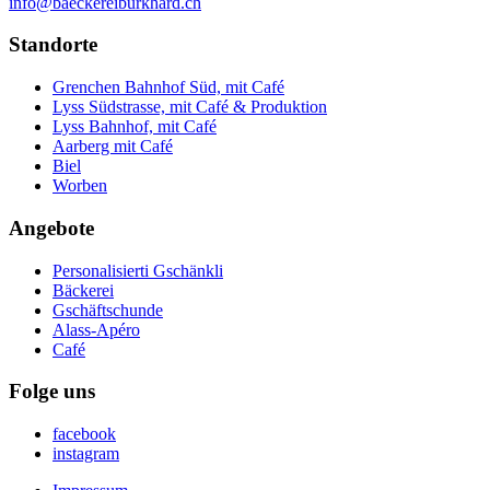
info@baeckereiburkhard.ch
Standorte
Grenchen Bahnhof Süd, mit Café
Lyss Südstrasse, mit Café & Produktion
Lyss Bahnhof, mit Café
Aarberg mit Café
Biel
Worben
Angebote
Personalisierti Gschänkli
Bäckerei
Gschäftschunde
Alass-Apéro
Café
Folge uns
facebook
instagram