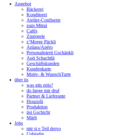
Angebot
Bäckerei
Konditorei
Atelier-Confiserie
zum Mitnä
Cafés
Zmörgele
z’Morge Päckli
Anlass/Apéro
Personalisierti Gschänkli
Auti Schachtlä
Geschäftskunden
Kundenkarte
Motiv- & WunschTurte
über üs
was gits nöis?
do luege mir druf
Partner & Lieferante
Houzofä
Produktion
üsi Gschicht
Märli
Jobs
mir si e Teil dervo
Usbiudig