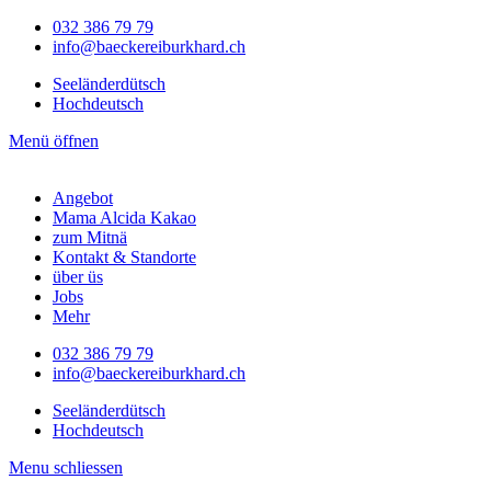
032 386 79 79
info@baeckereiburkhard.ch
Seeländerdütsch
Hochdeutsch
Menü öffnen
Angebot
Mama Alcida Kakao
zum Mitnä
Kontakt & Standorte
über üs
Jobs
Mehr
032 386 79 79
info@baeckereiburkhard.ch
Seeländerdütsch
Hochdeutsch
Menu schliessen