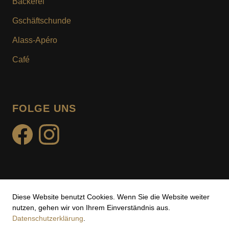
Bäckerei
KUNDENKARTE
Gschäftschunde
MOTIV- & WUNSCHTURTE
Alass-Apéro
Café
FOLGE UNS
facebook
instagram
Diese Website benutzt Cookies. Wenn Sie die Website weiter
Impressum
nutzen, gehen wir von Ihrem Einverständnis aus.
Datenschutzerklärung
.
Datenschutz