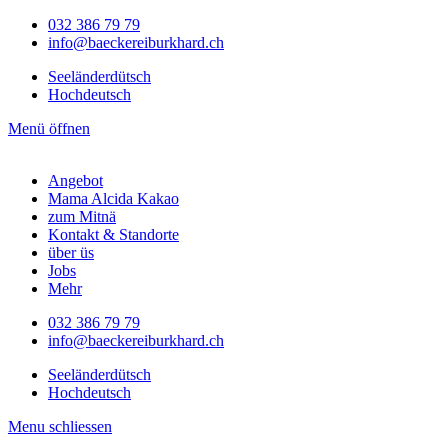
032 386 79 79
info@baeckereiburkhard.ch
Seeländerdütsch
Hochdeutsch
Menü öffnen
Angebot
Mama Alcida Kakao
zum Mitnä
Kontakt & Standorte
über üs
Jobs
Mehr
032 386 79 79
info@baeckereiburkhard.ch
Seeländerdütsch
Hochdeutsch
Menu schliessen