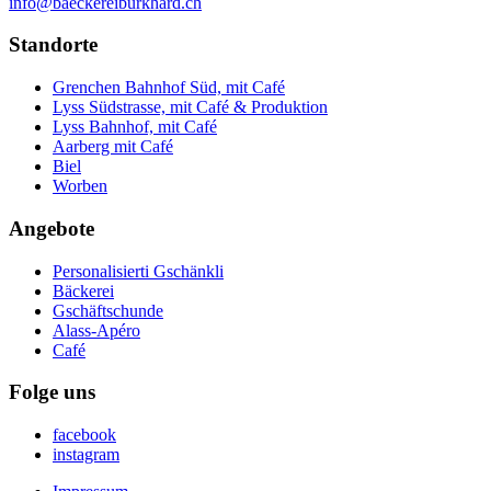
info@baeckereiburkhard.ch
Standorte
Grenchen Bahnhof Süd, mit Café
Lyss Südstrasse, mit Café & Produktion
Lyss Bahnhof, mit Café
Aarberg mit Café
Biel
Worben
Angebote
Personalisierti Gschänkli
Bäckerei
Gschäftschunde
Alass-Apéro
Café
Folge uns
facebook
instagram