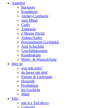
Angebot
Bäckerei
Konditorei
Atelier-Confiserie
zum Mitnä
Cafés
Zmörgele
z’Morge Päckli
Anlass/Apéro
Personalisierti Gschänkli
Auti Schachtlä
Geschäftskunden
Kundenkarte
Motiv- & WunschTurte
über üs
was gits nöis?
do luege mir druf
Partner & Lieferante
Houzofä
Produktion
üsi Gschicht
Märli
Jobs
mir si e Teil dervo
Usbiudig