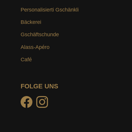
Personalisierti Gschänkli
Bäckerei
Gschäftschunde
Alass-Apéro
Café
FOLGE UNS
facebook
instagram