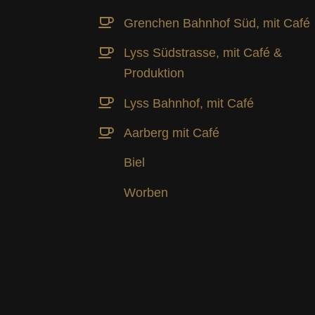
Grenchen Bahnhof Süd, mit Café
Lyss Südstrasse, mit Café &
Produktion
Lyss Bahnhof, mit Café
Aarberg mit Café
Biel
Worben
TION