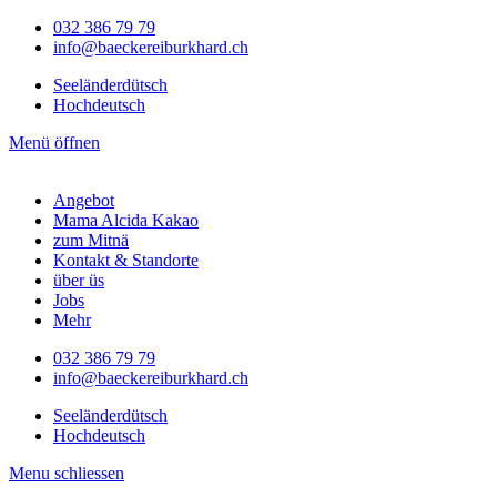
032 386 79 79
info@baeckereiburkhard.ch
Seeländerdütsch
Hochdeutsch
Menü öffnen
Angebot
Mama Alcida Kakao
zum Mitnä
Kontakt & Standorte
über üs
Jobs
Mehr
032 386 79 79
info@baeckereiburkhard.ch
Seeländerdütsch
Hochdeutsch
Menu schliessen