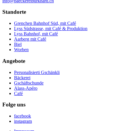
info@baeckereiburkhard.ch
Standorte
Grenchen Bahnhof Süd, mit Café
Lyss Südstrasse, mit Café & Produktion
Lyss Bahnhof, mit Café
Aarberg mit Café
Biel
Worben
Angebote
Personalisierti Gschänkli
Bäckerei
Gschäftschunde
Alass-Apéro
Café
Folge uns
facebook
instagram