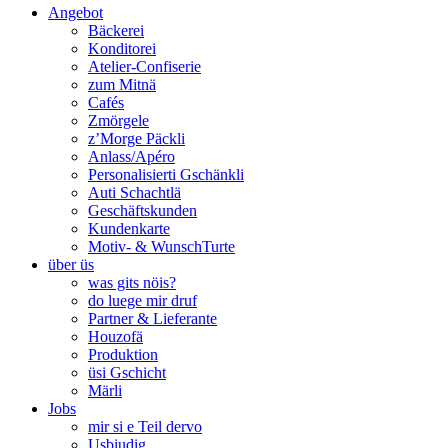
Angebot
Bäckerei
Konditorei
Atelier-Confiserie
zum Mitnä
Cafés
Zmörgele
z’Morge Päckli
Anlass/Apéro
Personalisierti Gschänkli
Auti Schachtlä
Geschäftskunden
Kundenkarte
Motiv- & WunschTurte
über üs
was gits nöis?
do luege mir druf
Partner & Lieferante
Houzofä
Produktion
üsi Gschicht
Märli
Jobs
mir si e Teil dervo
Usbiudig