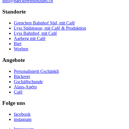
info@baeckereiburkhard.ch
Standorte
Grenchen Bahnhof Süd, mit Café
Lyss Südstrasse, mit Café & Produktion
Lyss Bahnhof, mit Café
Aarberg mit Café
Biel
Worben
Angebote
Personalisierti Gschänkli
Bäckerei
Gschäftschunde
Alass-Apéro
Café
Folge uns
facebook
instagram