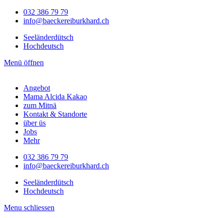
032 386 79 79
info@baeckereiburkhard.ch
Seeländerdütsch
Hochdeutsch
Menü öffnen
Angebot
Mama Alcida Kakao
zum Mitnä
Kontakt & Standorte
über üs
Jobs
Mehr
032 386 79 79
info@baeckereiburkhard.ch
Seeländerdütsch
Hochdeutsch
Menu schliessen