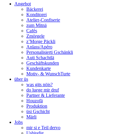
Angebot
Bäckerei
Konditorei
Atelier-Confiserie
zum Mitnä
Cafés
Zmörgele
z’Morge Päckli
Anlass/Apéro
Personalisierti Gschänkli
Auti Schachtlä
Geschäftskunden
Kundenkarte
Motiv- & WunschTurte
über üs
was gits nöis?
do luege mir druf
Partner & Lieferante
Houzofä
Produktion
üsi Gschicht
Märli
Jobs
mir si e Teil dervo
Usbiudig