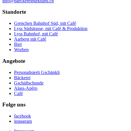
info@baeckereiburkhard.ch
Standorte
Grenchen Bahnhof Süd, mit Café
Lyss Südstrasse, mit Café & Produktion
Lyss Bahnhof, mit Café
Aarberg mit Café
Biel
Worben
Angebote
Personalisierti Gschänkli
Bäckerei
Gschäftschunde
Alass-Apéro
Café
Folge uns
facebook
instagram