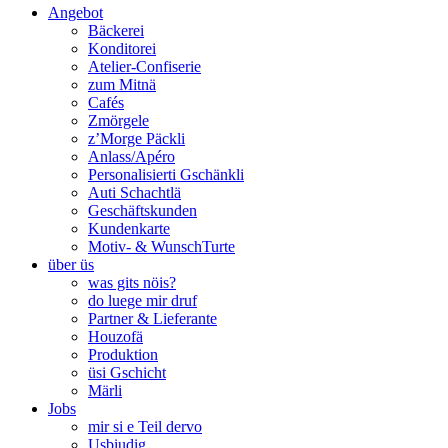
Angebot
Bäckerei
Konditorei
Atelier-Confiserie
zum Mitnä
Cafés
Zmörgele
z’Morge Päckli
Anlass/Apéro
Personalisierti Gschänkli
Auti Schachtlä
Geschäftskunden
Kundenkarte
Motiv- & WunschTurte
über üs
was gits nöis?
do luege mir druf
Partner & Lieferante
Houzofä
Produktion
üsi Gschicht
Märli
Jobs
mir si e Teil dervo
Usbiudig