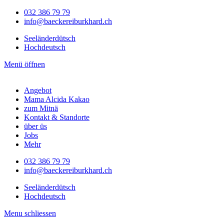
032 386 79 79
info@baeckereiburkhard.ch
Seeländerdütsch
Hochdeutsch
Menü öffnen
Angebot
Mama Alcida Kakao
zum Mitnä
Kontakt & Standorte
über üs
Jobs
Mehr
032 386 79 79
info@baeckereiburkhard.ch
Seeländerdütsch
Hochdeutsch
Menu schliessen