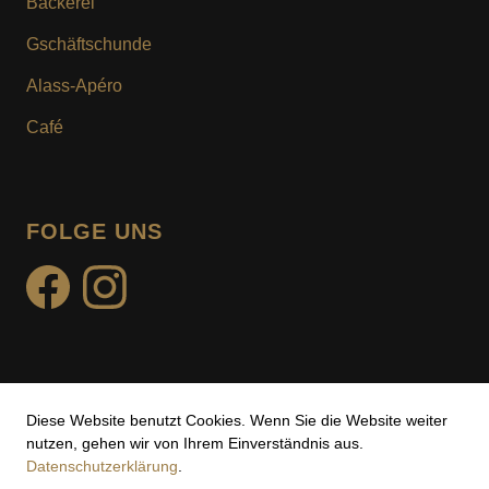
Bäckerei
KUNDENKARTE
Gschäftschunde
MOTIV- & WUNSCHTURTE
Alass-Apéro
Café
FOLGE UNS
facebook
instagram
Diese Website benutzt Cookies. Wenn Sie die Website weiter
Impressum
nutzen, gehen wir von Ihrem Einverständnis aus.
Datenschutzerklärung
.
Datenschutz