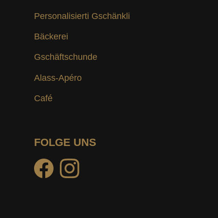
Personalisierti Gschänkli
Bäckerei
Gschäftschunde
Alass-Apéro
Café
FOLGE UNS
facebook
instagram