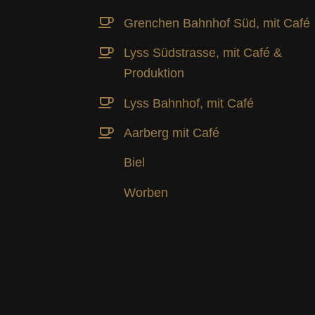
Grenchen Bahnhof Süd, mit Café
Lyss Südstrasse, mit Café &
Produktion
Lyss Bahnhof, mit Café
Aarberg mit Café
Biel
Worben
TION