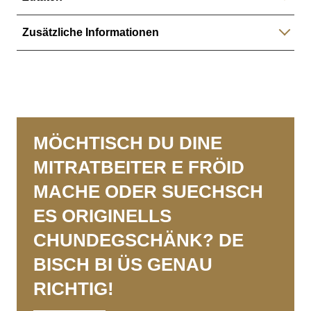
Miuch, wiissi u dunkli Schoggi, Pralinécrème,
Zusätzliche Informationen
Mandlä u Hasunüss
ab 10 Stück
, chöit dir d Banderole mit öiem
WunschText und Logo lo personalisisere
s het Hasunüss, Mandlä u witeri Schalefrücht drin
MÖCHTISCH DU DINE
MITRATBEITER E FRÖID
MACHE ODER SUECHSCH
ES ORIGINELLS
CHUNDEGSCHÄNK? DE
BISCH BI ÜS GENAU
RICHTIG!