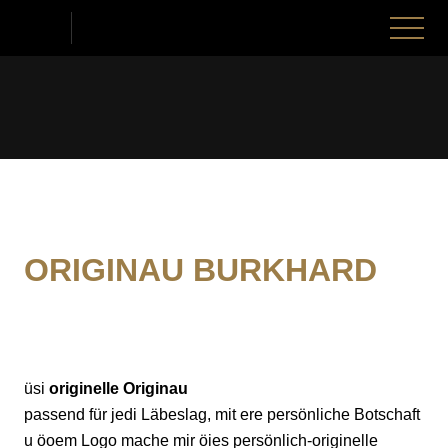
nu schliessen
Menü
öffnen
Seeländerdütsch
Hochdeutsch
ANGEBOT
BÄCKEREI
ÜBER ÜS
ORIGINAU BURKHARD
KONDITOREI
WAS GITS NÖIS?
JOBS
ATELIER-CONFISERIE
DO LUEGE MIR DRUF
MIR SI E TEIL DERVO
KONTAKT & STANDORTE
üsi
originelle Originau
ZUM MITNÄ
PARTNER & LIEFERANTE
USBIUDIG
LYSS SÜDSTRASSE, MIT CAFÉ & PRODUKTION
passend für jedi Läbeslag, mit ere persönliche Botschaft
u öoem Logo mache mir öies persönlich-originelle
CAFÉS