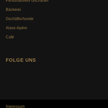
Personalisierti Gschänkli
Bäckerei
Champagner Truffes ir Goudige Schachtlä
Gschäftschunde
9stk. Fr. 21.20
Alass-Apéro
Café
16stk. Fr. 35.50
Gmischti Truffes ir schwarze Schachtlä
FOLGE UNS
9stk. Fr. 21.20
facebook
instagram
16stk. Fr. 35.50
Houzschachtlä gfüut mit Truffes und Pralinés
9er, Fr. 21.50
Impressum