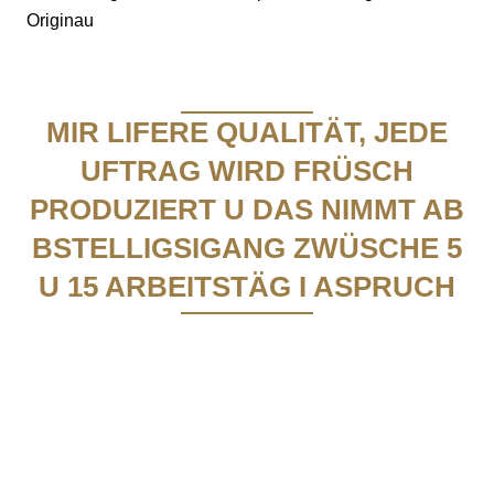
HOUZOFÄ
D. BURKHARD BÄCKEREI-KONDITOREI
Originau
LYSS BAHNHOF, MIT CAFÉ
Südstrasse 37
ZMÖRGELE
PRODUKTION
3250 Lyss
AARBERG MIT CAFÉ
Telefon
032 386 79 79
MIR LIFERE QUALITÄT, JEDE
Z’MORGE PÄCKLI
info@baeckereiburkhard.ch
ÜSI GSCHICHT
GRENCHEN BAHNHOF SÜD, MIT CAFÉ
UFTRAG WIRD FRÜSCH
ANLASS/APÉRO
MÄRLI
PRODUZIERT U DAS NIMMT AB
BIEL
BSTELLIGSIGANG ZWÜSCHE 5
PERSONALISIERTI GSCHÄNKLI
WORBEN
U 15 ARBEITSTÄG I ASPRUCH
AUTI SCHACHTLÄ
GESCHÄFTSKUNDEN
KUNDENKARTE