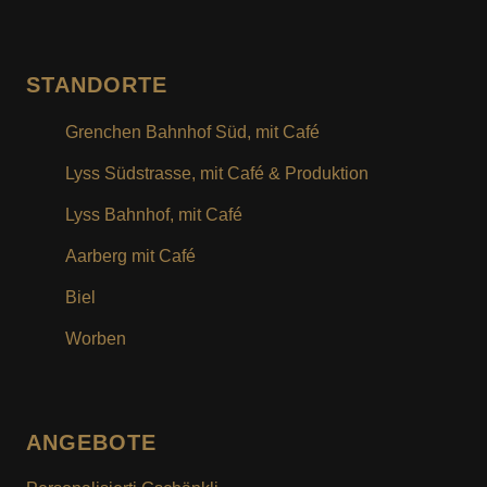
8er, Fr. 35.00
STANDORTE
Schoggiplättli
Grenchen Bahnhof Süd, mit Café
chlii gmischt, Fr. 21.80
Lyss Südstrasse, mit Café & Produktion
Lyss Bahnhof, mit Café
Müntschi
Aarberg mit Café
18-er Schachtlä, Fr. 28.50
Biel
Worben
Originelli Originau
½ Dotze Müntschi, Fr. 12.80
ANGEBOTE
Schoggizini, Fr. 31.50