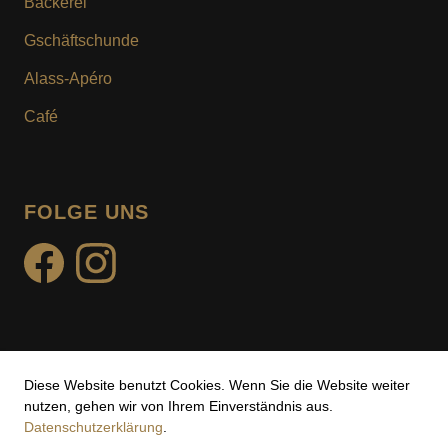
Bäckerei
KUNDENKARTE
Gschäftschunde
MOTIV- & WUNSCHTURTE
Alass-Apéro
Café
FOLGE UNS
facebook
instagram
Diese Website benutzt Cookies. Wenn Sie die Website weiter
Impressum
nutzen, gehen wir von Ihrem Einverständnis aus.
Datenschutzerklärung
.
Datenschutz