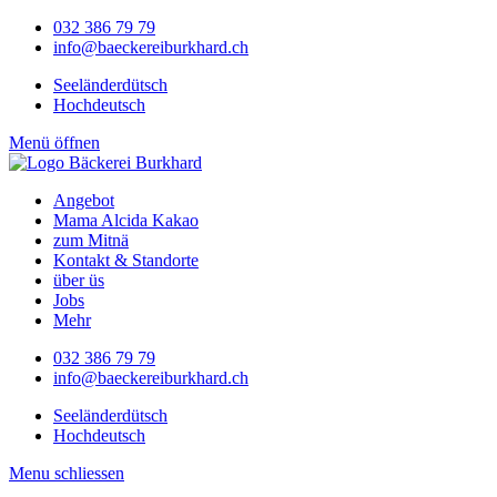
032 386 79 79
info@baeckereiburkhard.ch
Seeländerdütsch
Hochdeutsch
Menü öffnen
Angebot
Mama Alcida Kakao
zum Mitnä
Kontakt & Standorte
über üs
Jobs
Mehr
032 386 79 79
info@baeckereiburkhard.ch
Seeländerdütsch
Hochdeutsch
Menu schliessen