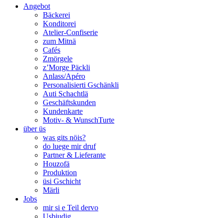
Angebot
Bäckerei
Konditorei
Atelier-Confiserie
zum Mitnä
Cafés
Zmörgele
z’Morge Päckli
Anlass/Apéro
Personalisierti Gschänkli
Auti Schachtlä
Geschäftskunden
Kundenkarte
Motiv- & WunschTurte
über üs
was gits nöis?
do luege mir druf
Partner & Lieferante
Houzofä
Produktion
üsi Gschicht
Märli
Jobs
mir si e Teil dervo
Usbiudig