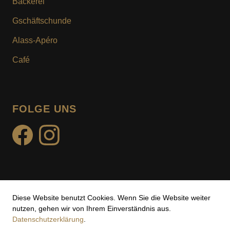
Bäckerei
KUNDENKARTE
Gschäftschunde
MOTIV- & WUNSCHTURTE
Alass-Apéro
Café
FOLGE UNS
facebook
instagram
Diese Website benutzt Cookies. Wenn Sie die Website weiter
Impressum
nutzen, gehen wir von Ihrem Einverständnis aus.
Datenschutzerklärung
.
Datenschutz