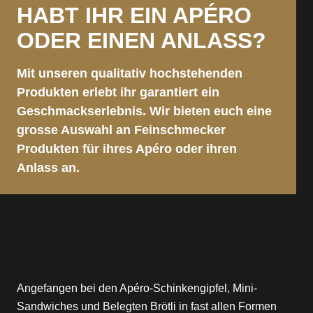
ZUM MITNEHMEN
HABT IHR EIN APÉRO
ODER EINEN ANLASS?
CAFÉS
Mit unseren qualitativ hochstehenden
ZMÖRGELE
Produkten erlebt ihr garantiert ein
Geschmackserlebnis. Wir bieten euch eine
Z’MORGE-PÄCKLI
grosse Auswahl an Feinschmecker
Produkten für ihres Apéro oder ihren
Anlass an.
ANLASS/APÉRO
PERSONALISIERTE GESCHENKE
AUTI SCHACHTLÄ
Angefangen bei den Apéro-Schinkengipfel, Mini-
GESCHÄFTSKUNDEN
Sandwiches und Belegten Brötli in fast allen Formen