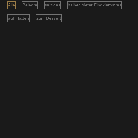
Alle
Belegte
salziges
halber Meter Eingklemmtes
AFRAGE APÉRO-ALASS
auf Platten
zum Dessert
Damit wir deinen Anlass reibungslos unterstützen
können, benötigen wir noch ein paar Angaben, wie zum
Beispiel das Datum des Anlasses, die Anzahl der
Personen und einen Kontakt. Nach dem Versenden der
Anfrage melden wir uns innerhalb von drei Arbeitstagen
persönlich bei dir, um alles Weitere oder Ungeklärte zu
besprechen
Denk daran, Vorbestellen ist dein Vorteil, wir