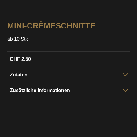
Anfrage absenden
MINI-CRÈMESCHNITTE
ab 10 Stk
CHF 2.50
Zutaten
Blätterteig, Zucker, Vanille, Milch, Himbeerkonfitüre,
Zusätzliche Informationen
Fondant
Vorbereitungszeit:
48 h
wir backen ohne künstliche Zusatzstoffe und
Emulgatoren