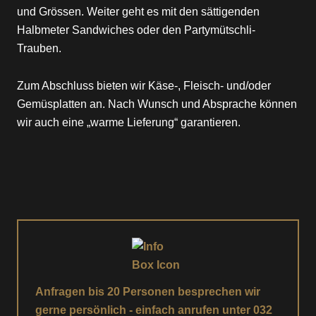
und Grössen. Weiter geht es mit den sättigenden
KUNDENKARTE
Halbmeter Sandwiches oder den Partymütschli-
Trauben.
MOTIV- & WUNSCHTORTE
Zum Abschluss bieten wir Käse-, Fleisch- und/oder
Gemüsplatten an. Nach Wunsch und Absprache können
ÜBER UNS
wir auch eine „warme Lieferung“ garantieren.
ÜBER UNS
JOBS
WAS GIBT ES NEUES?
JOBS
KONTAKT & STANDORTE
DARAUF ACHTEN WIR
ARBEITEN BEI BURKHARD’S
KONTAKT & STANDORTE
PARTNER & LIEFERANTEN
D. BURKHARD BÄCKEREI-KONDITOREI
AUSBILDUNG
Anfragen bis 20 Personen besprechen wir
LYSS SÜDSTRASSE, MIT CAFÉ & PRODUKTION
gerne persönlich - einfach anrufen unter 032