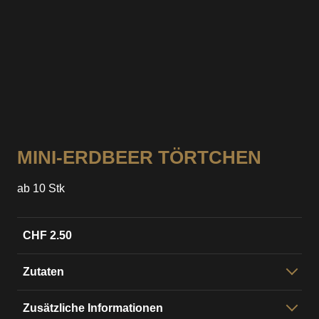
KONTAKTPERSON
Vorname
*
Nachname
*
MINI-ERDBEER TÖRTCHEN
E-mail
*
ab 10 Stk
CHF 2.50
Telefon
*
Zutaten
Erdbberen auf DimplomatCrème im
Zusätzliche Informationen
Zuckerteigboden